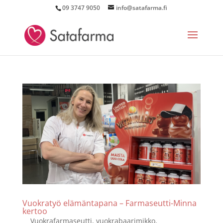
09 3747 9050
info@satafarma.fi
Vuokratyö elämäntapana – Farmaseutti-Minna
kertoo
Vuokrafarmaseutti, vuokrabaarimikko,