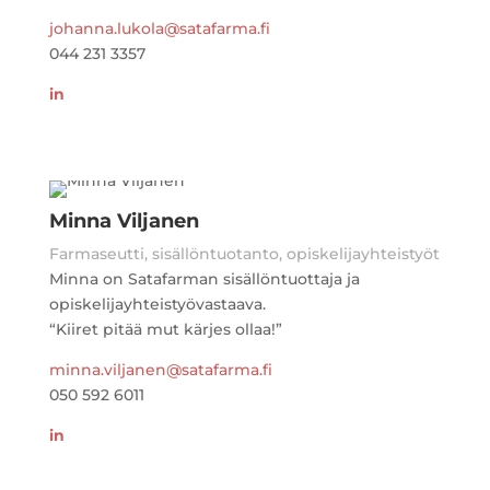
johanna.lukola@satafarma.fi
044 231 3357
in
Minna Viljanen
Farmaseutti, sisällöntuotanto, opiskelijayhteistyöt
Minna on Satafarman sisällöntuottaja ja
opiskelijayhteistyövastaava.
“Kiiret pitää mut kärjes ollaa!”
minna.viljanen@satafarma.fi
050 592 6011
in