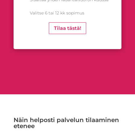
Valitse 6 tai 12 kk sopimus
Tilaa tästä!
Näin helposti palvelun tilaaminen
etenee