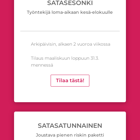
SATASESONKI
Työntekijä loma-aikaan kesä-elokuulle
Arkipäivisin, alkaen 2 vuoroa viikossa
Tilaus maaliskuun loppuun 31.3.
mennessä
Tilaa tästä!
SATASATUNNAINEN
Joustava pienen riskin paketti