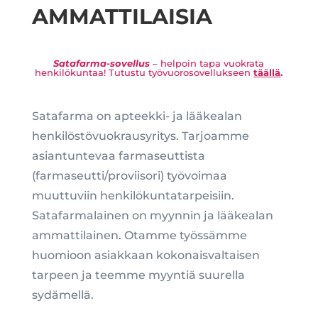
AMMATTILAISIA
Satafarma-sovellus
– helpoin tapa vuokrata
henkilökuntaa!
Tutustu työvuorosovellukseen
täällä
.
Satafarma on apteekki- ja lääkealan
henkilöstövuokrausyritys. Tarjoamme
asiantuntevaa farmaseuttista
(farmaseutti/proviisori) työvoimaa
muuttuviin henkilökuntatarpeisiin.
Satafarmalainen on myynnin ja lääkealan
ammattilainen. Otamme työssämme
huomioon asiakkaan kokonaisvaltaisen
tarpeen ja teemme myyntiä suurella
sydämellä.