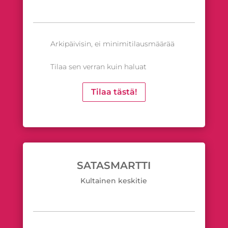
Arkipäivisin, ei minimitilausmäärää
Tilaa sen verran kuin haluat
Tilaa tästä!
SATASMARTTI
Kultainen keskitie