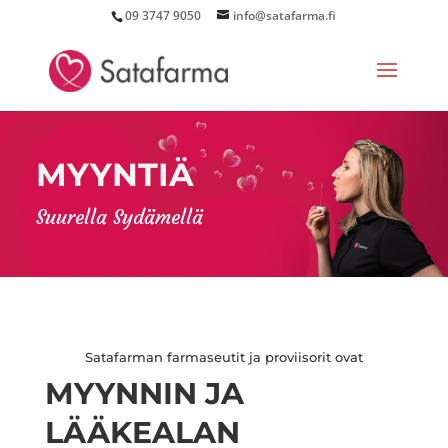
09 3747 9050
info@satafarma.fi
MYYNTIÄ
Suurella Sydämellä
Satafarman farmaseutit ja proviisorit ovat
MYYNNIN JA
LÄÄKEALAN