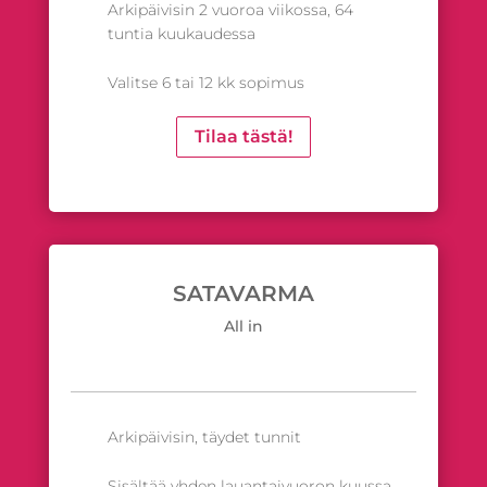
Arkipäivisin 2 vuoroa viikossa, 64
tuntia kuukaudessa
Valitse 6 tai 12 kk sopimus
Tilaa tästä!
SATAVARMA
All in
Arkipäivisin, täydet tunnit
Sisältää yhden lauantaivuoron kuussa