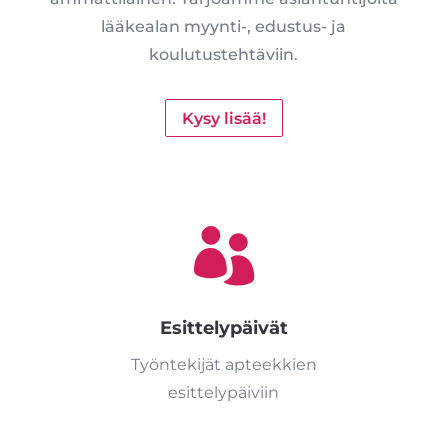
lääkealan myynti-, edustus- ja
koulutustehtäviin.
Kysy lisää!

Esittelypäivät
Työntekijät apteekkien
esittelypäiviin