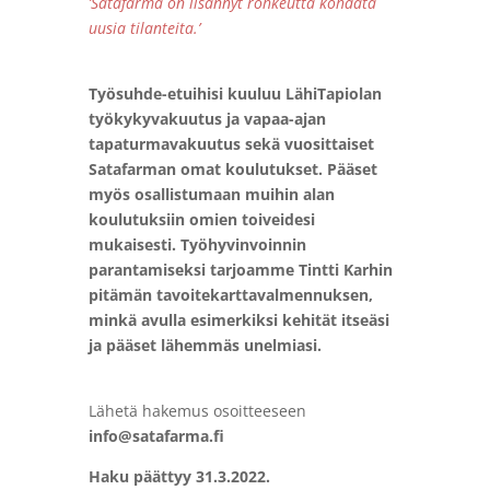
’Satafarma on lisännyt rohkeutta kohdata
uusia tilanteita.’
Työsuhde-etuihisi kuuluu LähiTapiolan
työkykyvakuutus ja vapaa-ajan
tapaturmavakuutus sekä vuosittaiset
Satafarman omat koulutukset. Pääset
myös osallistumaan muihin alan
koulutuksiin omien toiveidesi
mukaisesti. Työhyvinvoinnin
parantamiseksi tarjoamme Tintti Karhin
pitämän tavoitekarttavalmennuksen,
minkä avulla esimerkiksi kehität itseäsi
ja pääset lähemmäs unelmiasi.
Lähetä hakemus osoitteeseen
info@satafarma.fi
Haku päättyy 31.3.2022.