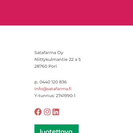
Satafarma Oy
Niittykulmantie 22 a 5
28760 Pori
p. 0440 120 836
info@satafarma.fi
Y-tunnus: 2741990-1