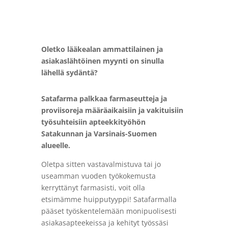
Oletko lääkealan ammattilainen ja
asiakaslähtöinen myynti on sinulla
lähellä sydäntä?
Satafarma palkkaa farmaseutteja ja
proviisoreja määräaikaisiin ja vakituisiin
työsuhteisiin apteekkityöhön
Satakunnan ja Varsinais-Suomen
alueelle.
Oletpa sitten vastavalmistuva tai jo
useamman vuoden työkokemusta
kerryttänyt farmasisti, voit olla
etsimämme huipputyyppi! Satafarmalla
pääset työskentelemään monipuolisesti
asiakasapteekeissa ja kehityt työssäsi