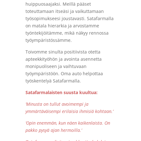
huippuosaajaksi. Meillä pääset
toteuttamaan itseäsi ja vaikuttamaan
työsopimukseesi joustavasti. Satafarmalla
on matala hierarkia ja arvostamme
työntekijöitämme, mikä näkyy rennossa
työympäristössämme.
Toivomme sinulta positiivista otetta
apteekkityöhön ja avointa asennetta
monipuoliseen ja vaihtuvaan
työympäristöön. Oma auto helpottaa
työskentelyä Satafarmalla.
Satafarmalaisten suusta kuultua:
’Minusta on tullut avoimempi ja
ymmärtäväisempi erilaisia ihmisiä kohtaan.’
’Opin enemmän, kun näen kaikenlaista. On
pakko pysyä ajan hermoilla.’