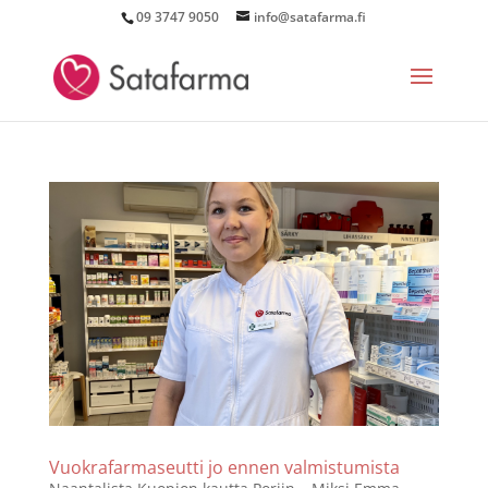
09 3747 9050
info@satafarma.fi
Vuokrafarmaseutti jo ennen valmistumista