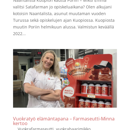
Naantalista Kuopion kautta Poriin – Miksi Emma
valitsi Satafarman jo opiskeluaikana? Olen alkujani
kotoisin Naantalista, asunut muutaman vuoden
Turussa sekä opiskelujen ajan Kuopiossa. Kuopiosta
muutin Poriin helmikuun alussa. Valmistun keväällä
2022...
Vuokratyö elämäntapana – Farmaseutti-Minna
kertoo
Vuokrafarmaseutti, vuokrabaarimikko,