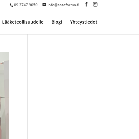
09 3747 9050
info@satafarma.fi
Lääketeollisuudelle
Blogi
Yhteystiedot