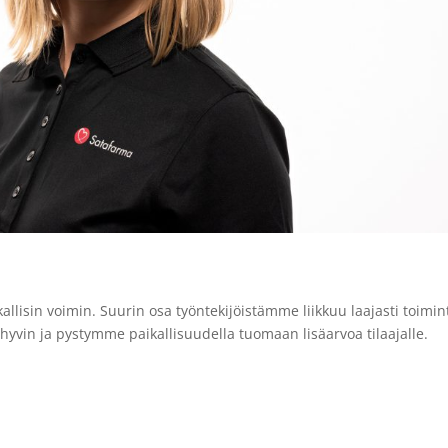
kallisin voimin. Suurin osa työntekijöistämme liikkuu laajasti toimin
vin ja pystymme paikallisuudella tuomaan lisäarvoa tilaajalle.