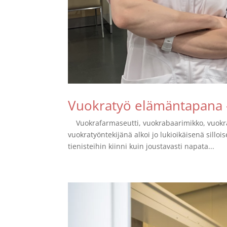
Vuokratyö elämäntapana 
Vuokrafarmaseutti, vuokrabaarimikko, vuokra
vuokratyöntekijänä alkoi jo lukioikäisenä sill
tienisteihin kiinni kuin joustavasti napata...