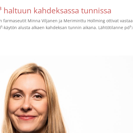
 haltuun kahdeksassa tunnissa
n farmaseutit Minna Viljanen ja Meriminttu Hollming ottivat vasta
³-käytön alusta alkaen kahdeksan tunnin aikana. Lähtötilanne pd³